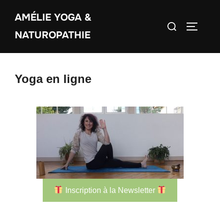
Aller
AMÉLIE YOGA &
au
Rechercher :
PERMUT
contenu
NATUROPATHIE
Yoga en ligne
Inscription à la Newsletter