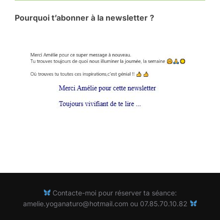
Pourquoi t’abonner à la newsletter ?
Contacte-moi pour réserver ta séance:
amelie.yoganaturo@hotmail.com ou 07.85.70.10.82