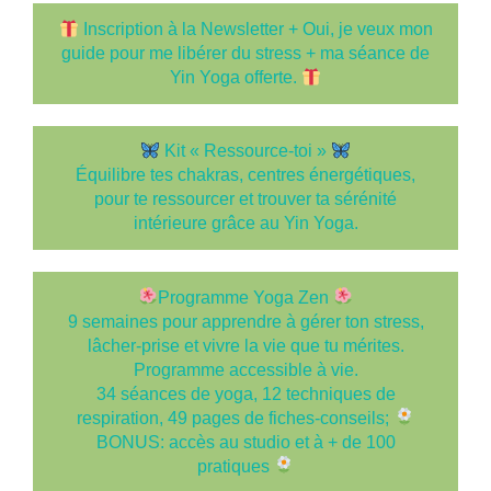
Inscription à la Newsletter + Oui, je veux mon
guide pour me libérer du stress + ma séance de
Yin Yoga offerte.
Kit « Ressource-toi »
Équilibre tes chakras, centres énergétiques,
pour te ressourcer et trouver ta sérénité
intérieure grâce au Yin Yoga.
Programme Yoga Zen
9 semaines pour apprendre à gérer ton stress,
lâcher-prise et vivre la vie que tu mérites.
Programme accessible à vie.
34 séances de yoga, 12 techniques de
respiration, 49 pages de fiches-conseils;
BONUS: accès au studio et à + de 100
pratiques